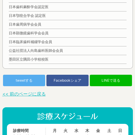
日本歯科麻酔学会認定医
日本顎咬合学会 認定医
日本歯周病学会会員
日本顕微鏡歯科学会会員
日本臨床歯科補綴学会会員
公益社団法人向島歯科医師会会員
墨田区立隅田小学校校医
tweetする
Facebookシェア
LINEで送る
<< 前のページに戻る
診療時間
月
火
水
木
金
土
日