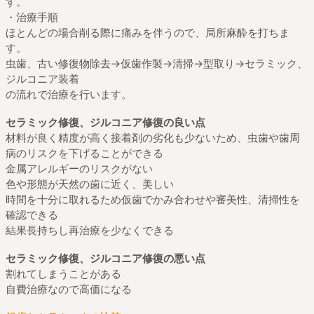
す。
・治療手順
ほとんどの場合削る際に痛みを伴うので、局所麻酔を打ちま
す。
虫歯、古い修復物除去→仮歯作製→清掃→型取り→セラミック、
ジルコニア装着
の流れで治療を行います。
セラミック修復、ジルコニア修復の良い点
材料が良く精度が高く接着剤の劣化も少ないため、虫歯や歯周
病のリスクを下げることができる
金属アレルギーのリスクがない
色や形態が天然の歯に近く、美しい
時間を十分に取れるため仮歯でかみ合わせや審美性、清掃性を
確認できる
結果長持ちし再治療を少なくできる
セラミック修復、ジルコニア修復の悪い点
割れてしまうことがある
自費治療なので高価になる