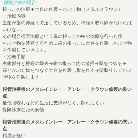
.保険治療の場合
根っこの治療＋土台の作製＋かぶせ物（メタルクラウン）
・治療内容
虫歯が歯の神経まで達しているため、神経を取り除かなければ
いけない。
その場合根管治療という歯の根っこの中の治療を行った後、
かぶせ物を装着するために歯の根っこに土台を作製しかぶせ物
を作製していきます。
・治療手順
虫歯部分と神経の除去→歯の根っこ内の清掃→薬をつめる→
歯とかぶせ物をつなぐ土台を作製し形を作る→型取りしてかぶ
せ物を作製します。
根管治療後のメタルインレー・アンレー・クラウン修復の良い
点
最低限咬むなどの生活に支障がなく、削れにくい
保険診療なため安価
根管治療後のメタルインレー・アンレー・クラウン修復の悪い
点
精度が低い