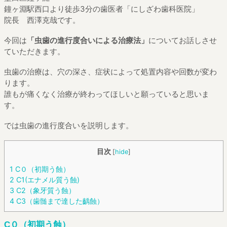
鐘ヶ淵駅西口より徒歩3分の歯医者「にしざわ歯科医院」
院長 西澤克哉です。
今回は
「虫歯の進行度合いによる治療法」
についてお話しさせ
ていただきます。
虫歯の治療は、穴の深さ、症状によって処置内容や回数が変わ
ります。
誰もが痛くなく治療が終わってほしいと願っていると思いま
す。
では虫歯の進行度合いを説明します。
目次
[
hide
]
1
C０（初期う蝕）
2
C1(エナメル質う蝕)
3
C2（象牙質う蝕）
4
C3（歯髄まで達した齲蝕）
C０（初期う蝕）