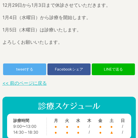
12月29日から1月3日まで休診させていただきます。
1月4日（水曜日）から診療を開始します。
1月5日（木曜日）は診療いたします。
よろしくお願いいたします。
tweetする
Facebookシェア
LINEで送る
<< 前のページに戻る
診療時間
月
火
水
木
金
土
日
9:00〜13:00
●
●
●
/
●
●
/
14:30～18:30
●
●
●
/
●
▲
/