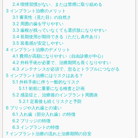
2.4
喫煙習慣がない、または禁煙に取り組める
3
インプラント治療のメリット
3.1
審美性（見た目）の自然さ
3.2
周囲の歯を守りやすい
3.3
歯根が残っていなくても選択肢になりやすい
3.4
長期使用が期待できる（ただし条件あり）
3.5
装着感が安定しやすい
4
インプラント治療のデメリット
4.1
費用が高額になりやすい（自由診療が中心）
4.2
外科手術が必要で、治療期間も長くなりやすい
4.3
メンテナンスが必須で、怠るとトラブルにつながる
5
インプラント治療にはリスクはある？
5.1
外科手術に伴う一般的なリスク
5.1.1
術前に重要になる検査と計画
5.2
感染症と、治療後のインプラント周囲炎
5.2.1
定着後も続くリスクと予防
6
ブリッジや入れ歯との違い
6.1
入れ歯（部分入れ歯）の特徴
6.2
ブリッジの特徴
6.3
インプラントの特徴
7
インプラント治療の流れと治療期間の目安