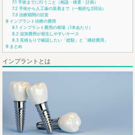
7.1
手術までに行うこと（相談・検査・計画）
7.2
手術から人工歯の装着まで（一般的な2回法）
7.3
治療期間の目安
8
インプラント治療の費用
8.1
インプラント費用の相場（1本あたり）
8.2
追加費用が発生しやすいケース
8.3
見積もりで確認したい「総額」と「継続費用」
9
まとめ
インプラントとは