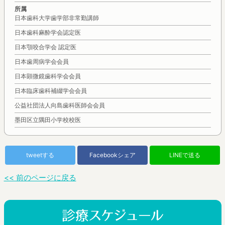
所属
日本歯科大学歯学部非常勤講師
日本歯科麻酔学会認定医
日本顎咬合学会 認定医
日本歯周病学会会員
日本顕微鏡歯科学会会員
日本臨床歯科補綴学会会員
公益社団法人向島歯科医師会会員
墨田区立隅田小学校校医
tweetする
Facebookシェア
LINEで送る
<< 前のページに戻る