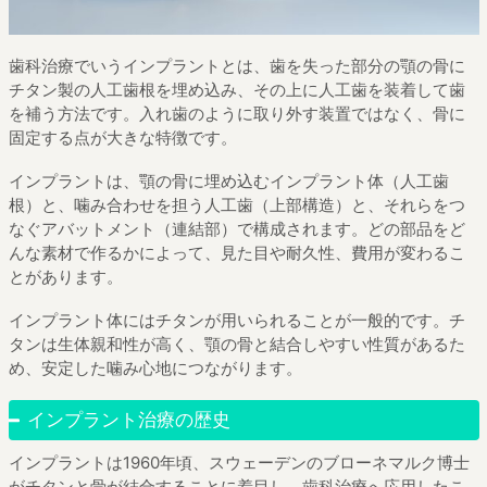
歯科治療でいうインプラントとは、歯を失った部分の顎の骨に
チタン製の人工歯根を埋め込み、その上に人工歯を装着して歯
を補う方法です。入れ歯のように取り外す装置ではなく、骨に
固定する点が大きな特徴です。
インプラントは、顎の骨に埋め込むインプラント体（人工歯
根）と、噛み合わせを担う人工歯（上部構造）と、それらをつ
なぐアバットメント（連結部）で構成されます。どの部品をど
んな素材で作るかによって、見た目や耐久性、費用が変わるこ
とがあります。
インプラント体にはチタンが用いられることが一般的です。チ
タンは生体親和性が高く、顎の骨と結合しやすい性質があるた
め、安定した噛み心地につながります。
インプラント治療の歴史
インプラントは1960年頃、スウェーデンのブローネマルク博士
がチタンと骨が結合することに着目し、歯科治療へ応用したこ