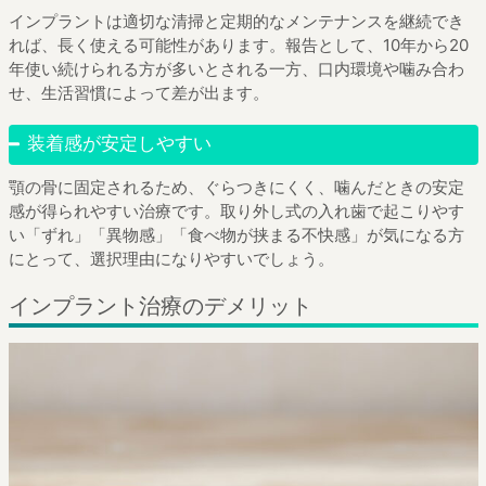
インプラントは適切な清掃と定期的なメンテナンスを継続でき
れば、長く使える可能性があります。報告として、10年から20
年使い続けられる方が多いとされる一方、口内環境や噛み合わ
せ、生活習慣によって差が出ます。
装着感が安定しやすい
顎の骨に固定されるため、ぐらつきにくく、噛んだときの安定
感が得られやすい治療です。取り外し式の入れ歯で起こりやす
い「ずれ」「異物感」「食べ物が挟まる不快感」が気になる方
にとって、選択理由になりやすいでしょう。
インプラント治療のデメリット