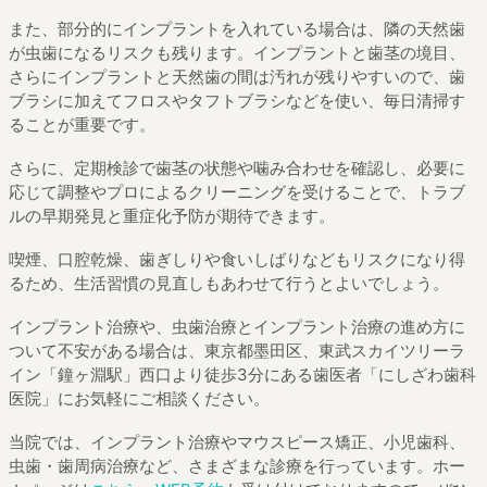
また、部分的にインプラントを入れている場合は、隣の天然歯
が虫歯になるリスクも残ります。インプラントと歯茎の境目、
さらにインプラントと天然歯の間は汚れが残りやすいので、歯
ブラシに加えてフロスやタフトブラシなどを使い、毎日清掃す
ることが重要です。
さらに、定期検診で歯茎の状態や噛み合わせを確認し、必要に
応じて調整やプロによるクリーニングを受けることで、トラブ
ルの早期発見と重症化予防が期待できます。
喫煙、口腔乾燥、歯ぎしりや食いしばりなどもリスクになり得
るため、生活習慣の見直しもあわせて行うとよいでしょう。
インプラント治療や、虫歯治療とインプラント治療の進め方に
ついて不安がある場合は、東京都墨田区、東武スカイツリーラ
イン「鐘ヶ淵駅」西口より徒歩3分にある歯医者「にしざわ歯科
医院」にお気軽にご相談ください。
当院では、インプラント治療やマウスピース矯正、小児歯科、
虫歯・歯周病治療など、さまざまな診療を行っています。ホー