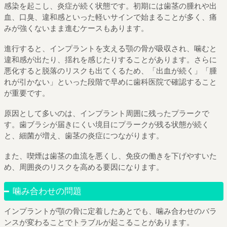
感染を起こし、炎症が続く状態です。初期には歯茎の腫れや出
血、口臭、違和感といった軽いサインで始まることが多く、痛
みが強くないまま進むケースもあります。
進行すると、インプラントを支える顎の骨が吸収され、噛むと
違和感が出たり、揺れを感じたりすることがあります。さらに
悪化すると脱落のリスクも出てくるため、「出血が続く」「腫
れが引かない」といった段階で早めに歯科医院で確認すること
が重要です。
原因として多いのは、インプラント周囲に残ったプラークで
す。歯ブラシが届きにくい境目にプラークが残る状態が続く
と、細菌が増え、歯茎の炎症につながります。
また、喫煙は歯茎の血流を悪くし、免疫の働きを下げやすいた
め、周囲炎のリスクを高める要因になります。
噛み合わせの問題
インプラントが顎の骨に定着したあとでも、噛み合わせのバラ
ンスが変わることでトラブルが起こることがあります。