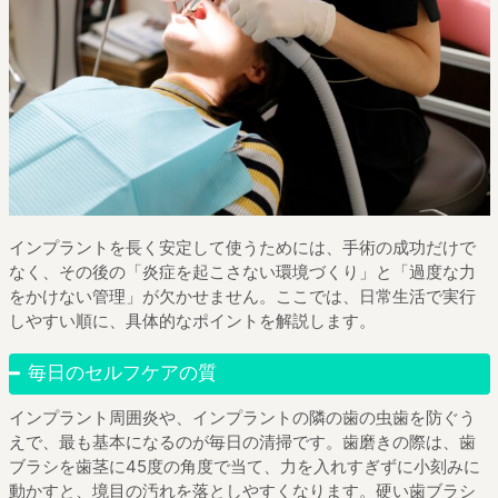
インプラントを長く安定して使うためには、手術の成功だけで
なく、その後の「炎症を起こさない環境づくり」と「過度な力
をかけない管理」が欠かせません。ここでは、日常生活で実行
しやすい順に、具体的なポイントを解説します。
毎日のセルフケアの質
インプラント周囲炎や、インプラントの隣の歯の虫歯を防ぐう
えで、最も基本になるのが毎日の清掃です。歯磨きの際は、歯
ブラシを歯茎に45度の角度で当て、力を入れすぎずに小刻みに
動かすと、境目の汚れを落としやすくなります。硬い歯ブラシ