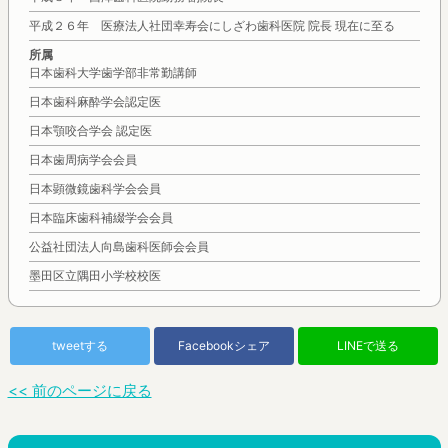
平成２６年 医療法人社団幸寿会にしざわ歯科医院 院長 現在に至る
所属
日本歯科大学歯学部非常勤講師
日本歯科麻酔学会認定医
日本顎咬合学会 認定医
日本歯周病学会会員
日本顕微鏡歯科学会会員
日本臨床歯科補綴学会会員
公益社団法人向島歯科医師会会員
墨田区立隅田小学校校医
tweetする
Facebookシェア
LINEで送る
<< 前のページに戻る