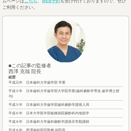
ムページは
こちら
、
WEB予約
も受け付けておりますので、ぜひ
ご利用ください。
■この記事の監修者
西澤 克哉 院長
経歴
平成元年 日本歯科大学歯学部 卒業
平成５年 日本歯科大学歯学部大学院卒業(歯科麻酔学専攻 歯学博士授
与)
平成５年 日本歯科大学歯学部歯科麻酔学講座入局
平成６年 日本大学医学部板橋病院麻酔科内地留学
平成８年 日本歯科大学歯科麻酔学講座非常勤講師
平成８年 西澤歯科医院勤務 副院長