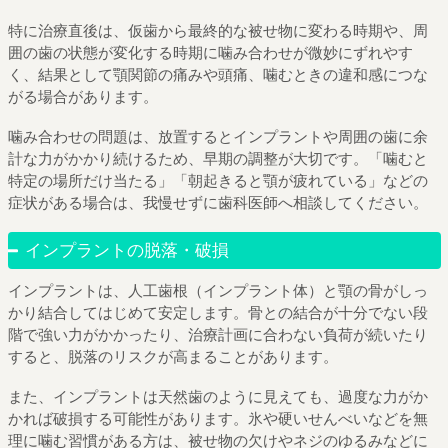
特に治療直後は、仮歯から最終的な被せ物に変わる時期や、周
囲の歯の状態が変化する時期に噛み合わせが微妙にずれやす
く、結果として顎関節の痛みや頭痛、噛むときの違和感につな
がる場合があります。
噛み合わせの問題は、放置するとインプラントや周囲の歯に余
計な力がかかり続けるため、早期の調整が大切です。「噛むと
特定の場所だけ当たる」「朝起きると顎が疲れている」などの
症状がある場合は、我慢せずに歯科医師へ相談してください。
インプラントの脱落・破損
インプラントは、人工歯根（インプラント体）と顎の骨がしっ
かり結合してはじめて安定します。骨との結合が十分でない段
階で強い力がかかったり、治療計画に合わない負荷が続いたり
すると、脱落のリスクが高まることがあります。
また、インプラントは天然歯のように見えても、過度な力がか
かれば破損する可能性があります。氷や硬いせんべいなどを無
理に噛む習慣がある方は、被せ物の欠けやネジのゆるみなどに