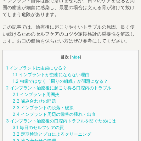
インプラント自体は酸で溶けませんが、日々のケアを怠ると周
囲の歯茎が細菌に感染し、最悪の場合は支える骨が溶けて抜け
てしまう危険があります。
この記事では、治療後に起こりやすいトラブルの原因、長く使
い続けるためのセルフケアのコツや定期検診の重要性を解説し
ます。お口の健康を保ちたい方はぜひ参考にしてください。
目次
[
hide
]
1
インプラントは虫歯になる？
1.1
インプラントが虫歯にならない理由
1.2
虫歯ではなく「周りの組織」が問題になる？
2
インプラント治療後に起こり得る口腔内のトラブル
2.1
インプラント周囲炎
2.2
噛み合わせの問題
2.3
インプラントの脱落・破損
2.4
インプラント周辺の歯茎の腫れ・出血
3
インプラント治療後の口腔内トラブルを防ぐためには
3.1
毎日のセルフケアの質
3.2
定期検診とプロによるクリーニング
3.3
噛み合わせの管理