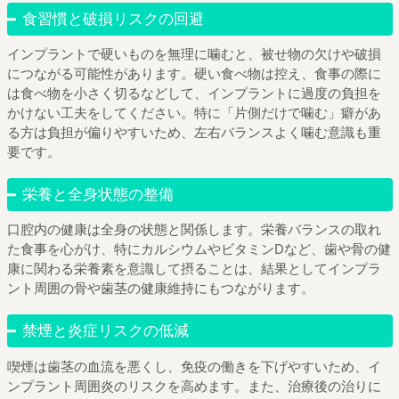
食習慣と破損リスクの回避
インプラントで硬いものを無理に噛むと、被せ物の欠けや破損
につながる可能性があります。硬い食べ物は控え、食事の際に
は食べ物を小さく切るなどして、インプラントに過度の負担を
かけない工夫をしてください。特に「片側だけで噛む」癖があ
る方は負担が偏りやすいため、左右バランスよく噛む意識も重
要です。
栄養と全身状態の整備
口腔内の健康は全身の状態と関係します。栄養バランスの取れ
た食事を心がけ、特にカルシウムやビタミンDなど、歯や骨の健
康に関わる栄養素を意識して摂ることは、結果としてインプラ
ント周囲の骨や歯茎の健康維持にもつながります。
禁煙と炎症リスクの低減
喫煙は歯茎の血流を悪くし、免疫の働きを下げやすいため、イ
ンプラント周囲炎のリスクを高めます。また、治療後の治りに