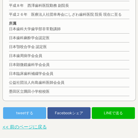
平成８年 西澤歯科医院勤務 副院長
平成２６年 医療法人社団幸寿会にしざわ歯科医院 院長 現在に至る
所属
日本歯科大学歯学部非常勤講師
日本歯科麻酔学会認定医
日本顎咬合学会 認定医
日本歯周病学会会員
日本顕微鏡歯科学会会員
日本臨床歯科補綴学会会員
公益社団法人向島歯科医師会会員
墨田区立隅田小学校校医
tweetする
Facebookシェア
LINEで送る
<< 前のページに戻る