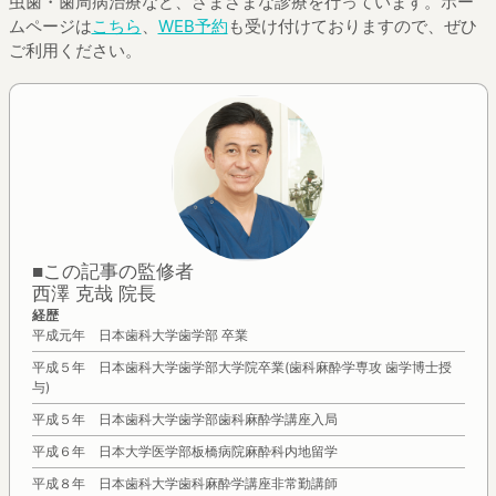
虫歯・歯周病治療など、さまざまな診療を行っています。
ホー
ムページは
こちら
、
WEB予約
も受け付けておりますので、ぜひ
ご利用ください。
■この記事の監修者
西澤 克哉 院長
経歴
平成元年 日本歯科大学歯学部 卒業
平成５年 日本歯科大学歯学部大学院卒業(歯科麻酔学専攻 歯学博士授
与)
平成５年 日本歯科大学歯学部歯科麻酔学講座入局
平成６年 日本大学医学部板橋病院麻酔科内地留学
平成８年 日本歯科大学歯科麻酔学講座非常勤講師