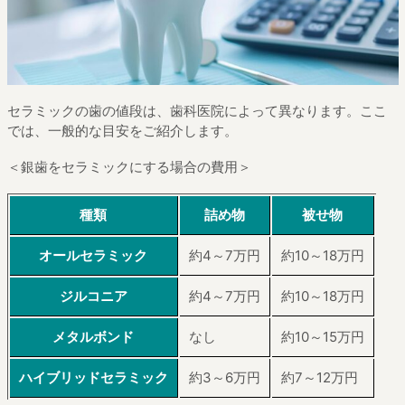
セラミックの歯の値段は、歯科医院によって異なります。ここ
では、一般的な目安をご紹介します。
＜銀歯をセラミックにする場合の費用＞
種類
詰め物
被せ物
オールセラミック
約4～7万円
約10～18万円
ジルコニア
約4～7万円
約10～18万円
メタルボンド
なし
約10～15万円
ハイブリッドセラミック
約3～6万円
約7～12万円