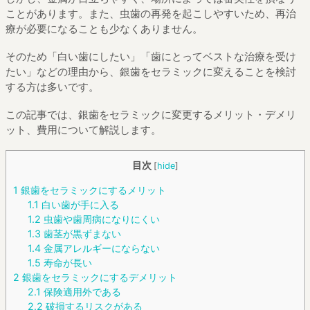
ことがあります。また、虫歯の再発を起こしやすいため、再治
療が必要になることも少なくありません。
そのため「白い歯にしたい」「歯にとってベストな治療を受け
たい」などの理由から、銀歯をセラミックに変えることを検討
する方は多いです。
この記事では、銀歯をセラミックに変更するメリット・デメリ
ット、費用について解説します。
目次
[
hide
]
1
銀歯をセラミックにするメリット
1.1
白い歯が手に入る
1.2
虫歯や歯周病になりにくい
1.3
歯茎が黒ずまない
1.4
金属アレルギーにならない
1.5
寿命が長い
2
銀歯をセラミックにするデメリット
2.1
保険適用外である
2.2
破損するリスクがある