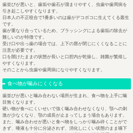
歯並びが悪いと、歯垢や歯石が溜まりやすく、虫歯や歯周病を
引き起こしやすくなります。
日本人の不正咬合で1番多いのは歯がデコボコに生えてくる叢生
です。
歯が重なり合っているため、ブラッシングによる歯垢の除去が
難しいのが特徴です。
受け口や出っ歯の場合では、上下の唇が閉じにくくなることに
注意が必要です。
口を開けたままの状態が長いと口腔内が乾燥し、雑菌が繁殖し
やすくなります。
そのことから虫歯や歯周病になりやすくなります。
食べ物が噛みにくくなる
歯並びが悪いと噛み合わない場所が生まれ、食べ物を上手に噛
目無くなります。
硬い物が食べにくいせいで強く噛み合わせなくなり、顎への刺
激が少なくなり、顎の成長が止まってしまう場合もあります。
また、噛み合わせが悪いと食べ物をしっかり噛み砕くことがで
きず、唾液も十分に分泌されず、消化しにくい状態のまま嚥下