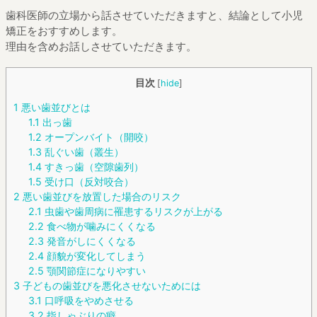
歯科医師の立場から話させていただきますと、結論として小児
矯正をおすすめします。
理由を含めお話しさせていただきます。
目次
[
hide
]
1
悪い歯並びとは
1.1
出っ歯
1.2
オープンバイト（開咬）
1.3
乱ぐい歯（叢生）
1.4
すきっ歯（空隙歯列）
1.5
受け口（反対咬合）
2
悪い歯並びを放置した場合のリスク
2.1
虫歯や歯周病に罹患するリスクが上がる
2.2
食べ物が噛みにくくなる
2.3
発音がしにくくなる
2.4
顔貌が変化してしまう
2.5
顎関節症になりやすい
3
子どもの歯並びを悪化させないためには
3.1
口呼吸をやめさせる
3.2
指しゃぶりの癖