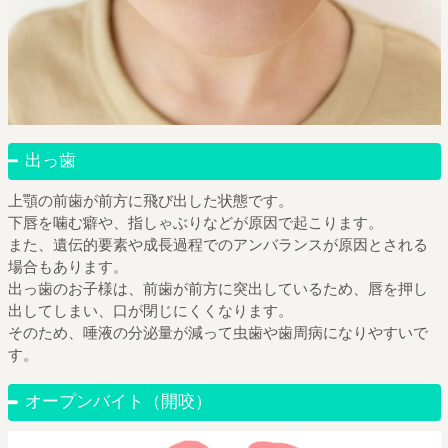
出っ歯
上顎の前歯が前方に飛び出した状態です。
下唇を噛む癖や、指しゃぶりなどが原因で起こります。
また、遺伝的要素や成長過程でのアンバランスが原因とされる
場合もあります。
出っ歯のお子様は、前歯が前方に突出しているため、唇を押し
出してしまい、口が閉じにくくなります。
そのため、唾液の分泌量が減って虫歯や歯周病になりやすいで
す。
オープンバイト（開咬）