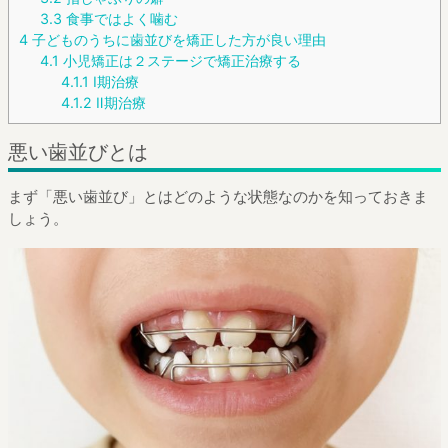
3.3
食事ではよく噛む
4
子どものうちに歯並びを矯正した方が良い理由
4.1
小児矯正は２ステージで矯正治療する
4.1.1
Ⅰ期治療
4.1.2
Ⅱ期治療
悪い歯並びとは
まず「悪い歯並び」とはどのような状態なのかを知っておきま
しょう。