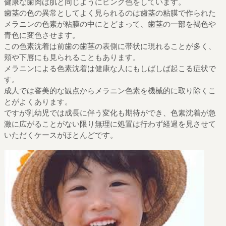
健康な歯肉は肌と同じようにピンク色をしています。
歯茎の色の異常としてよく見られるのは歯茎の粘膜で作られた
メラニンの色素が粘膜の中にとどまって、歯茎の一部を褐色や
青色に変色させます。
この色素沈着は前歯の歯茎の表側に帯状に現れることが多く、
頬や下唇にも見られることもあります。
メラニンによる色素沈着は健康な人にもしばしば起こる症状で
す。
成人では審美的な観点からメラニン色素を機械的に取り除くこ
とがよくあります。
ですが乳幼児では成長に伴う変化も期待ができ、色素沈着が急
激に広がることがない限り無理に処置は行わず経過を見させて
いただくケースがほとんどです。