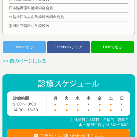
日本臨床歯科補綴学会会員
公益社団法人向島歯科医師会会員
墨田区立隅田小学校校医
tweetする
Facebookシェア
LINEで送る
<< 前のページに戻る
診療時間
月
火
水
木
金
土
日
9:00〜13:00
●
●
●
/
●
●
/
14:30～18:30
●
●
●
/
●
▲
/
休診日 / 木曜日・日曜日・祝祭日
▲ 土曜日午後は14:30〜16:00
ご予約・お問い合わせはこちら