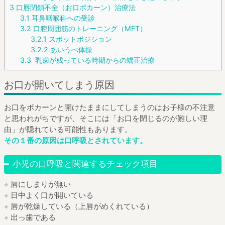
3
口唇閉鎖不全（お口ポカーン）治療法
3.1
耳鼻咽喉科への受診
3.2
口腔周囲筋のトレーニング（MFT）
3.2.1
スポットポジション
3.2.2
あいうべ体操
3.3
乳歯が残っている時期からの矯正治療
お口が開いてしまう原因
お口をポカーンと開けたままにしてしまうのはお子様の不注意
と思われがちですが、そこには「お口を閉じるのが難しい理
由」が隠れている可能性もあります。
その１番の原因は口呼吸とされています。
小児の口呼吸と関連するチェック項目
✧ 唇にしまりが無い
✧ 日中よく口が開いている
✧ 唇が乾燥している（上唇がめくれている）
✧ 出っ歯である