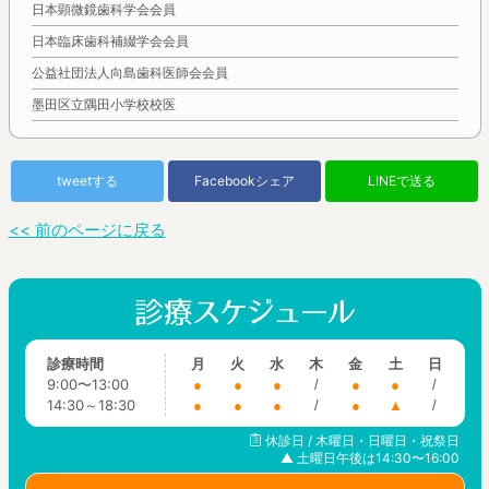
日本顕微鏡歯科学会会員
日本臨床歯科補綴学会会員
公益社団法人向島歯科医師会会員
墨田区立隅田小学校校医
tweetする
Facebookシェア
LINEで送る
<< 前のページに戻る
診療時間
月
火
水
木
金
土
日
9:00〜13:00
●
●
●
/
●
●
/
14:30～18:30
●
●
●
/
●
▲
/
休診日 / 木曜日・日曜日・祝祭日
▲ 土曜日午後は14:30〜16:00