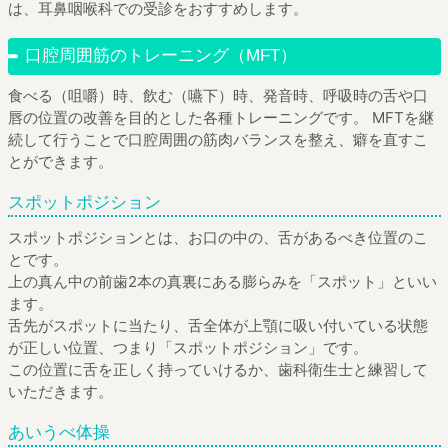
は、耳鼻咽喉科での受診をおすすめします。
口腔周囲筋のトレーニング（MFT）
食べる（咀嚼）時、飲む（嚥下）時、発音時、呼吸時の舌や口
唇の位置の改善を目的とした各種トレーニングです。 MFTを継
続して行うことで口腔周囲の筋肉バランスを整え、癖を直すこ
とができます。
スポットポジション
スポットポジションとは、お口の中の、舌があるべき位置のこ
とです。
上の真ん中の前歯2本の真裏にある膨らみを「スポット」といい
ます。
舌先がスポットに当たり、舌全体が上顎に吸い付いている状態
が正しい位置、つまり「スポットポジション」です。
この位置に舌を正しく持っていけるか、歯科衛生士と練習して
いただきます。
あいうべ体操