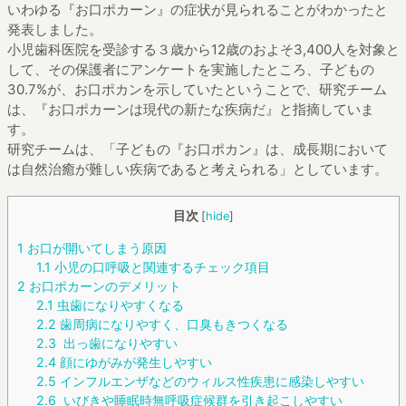
いわゆる『お口ポカーン』の症状が見られることがわかったと
発表しました。
小児歯科医院を受診する３歳から12歳のおよそ3,400人を対象と
して、その保護者にアンケートを実施したところ、子どもの
30.7%が、お口ポカンを示していたということで、研究チーム
は、『お口ポカーンは現代の新たな疾病だ』と指摘していま
す。
研究チームは、「子どもの『お口ポカン』は、成長期において
は自然治癒が難しい疾病であると考えられる」としています。
目次
[
hide
]
1
お口が開いてしまう原因
1.1
小児の口呼吸と関連するチェック項目
2
お口ポカーンのデメリット
2.1
虫歯になりやすくなる
2.2
歯周病になりやすく、口臭もきつくなる
2.3
出っ歯になりやすい
2.4
顔にゆがみが発生しやすい
2.5
インフルエンザなどのウィルス性疾患に感染しやすい
2.6
いびきや睡眠時無呼吸症候群を引き起こしやすい